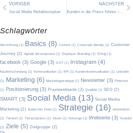
VORIGER
NÄCHSTER
Social Media Redaktionsplan für die Tierarztpraxis
Kunden in die Praxis führen – die Customer Journey Tierarzt
Schlagwörter
Basics
(8)
Customer
Abrechnung
(1)
Content
(1)
Corporate identity
(1)
Journey
(2)
digitale tierarztpraxis
(1)
Employer Branding
(1)
Erfolg
(1)
Instagram
(4)
facebook
(3)
Google
(3)
GOT
(1)
Kaufentscheidung
(1)
Kommunikation
(1)
KPI
(1)
Kundenkommunikation
(1)
LinkedIn
Marketing
(6)
Newsletter
(3)
(1)
Marketingstrategie
(1)
Pinterest
Positionierung
(3)
Praxiswebseite
(2)
SEO
(2)
(1)
Qualität
(1)
Social Media
(13)
SMART
(3)
Social Media
Strategie
(16)
Marketing
(2)
Statischer Feed
(1)
telemedizin
Webseite
(3)
(1)
Tierarzt
(1)
Tierarztpraxis
(1)
Vision
(1)
Vorsorge
(1)
Youtube
Ziele
(5)
Zielgruppe
(2)
(1)